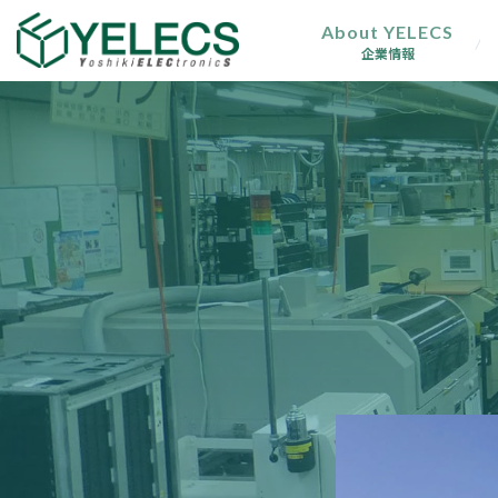
コ
ナ
About YELECS
ン
ビ
企業情報
テ
ゲ
ン
ー
ツ
シ
へ
ョ
ス
ン
キ
に
ッ
移
プ
動