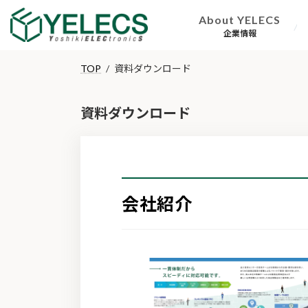
コ
ナ
About YELECS
ン
ビ
企業情報
テ
ゲ
ン
ー
TOP
資料ダウンロード
ツ
シ
へ
ョ
ス
ン
資料ダウンロード
キ
に
ッ
移
プ
動
会社紹介