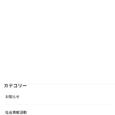
続きを読む
テクニカルショウヨコハマ2023に出展し
お知らせ
ます
2023年1月11日
パシフィコ横浜において開催される第44回工業
技術見本市 「 テクニカルショウヨコハマ2023
」 に出展いたします。 「テクニカルショウヨコ
ハマ2023」は、最先端の技術・製品が一堂に会
する、リアルとオンラインのハイブリ […]
続きを読む
カテゴリー
お知らせ
社会貢献活動