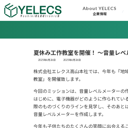
コ
ナ
About YELECS
ン
ビ
企業情報
テ
ゲ
ン
ー
ツ
シ
へ
ョ
ス
ン
キ
に
夏休み工作教室を開催！ ～音量レベ
ッ
移
最
2025年6月26日
2025年6月26日
終
プ
動
更
株式会社エレクス高山本社では、今年も『地
新
日
教室」を開催致します。
時
:
今回のミッションは、音量レベルメーターの
はじめに、電子機器がどのように作られてい
際のものづくりのラインを見学し、そのあとは
音量レベルメーターを作成します。
今年も子供たちのたくさんの笑顔に出会える