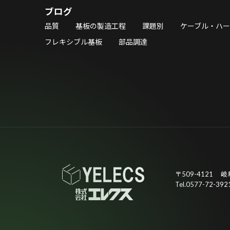
ブログ
品質
基板の製造工程
課題別
ケーブル・ハ
フレキシブル基板
部品調達
〒509-4121
岐
Tel.0577-72-392